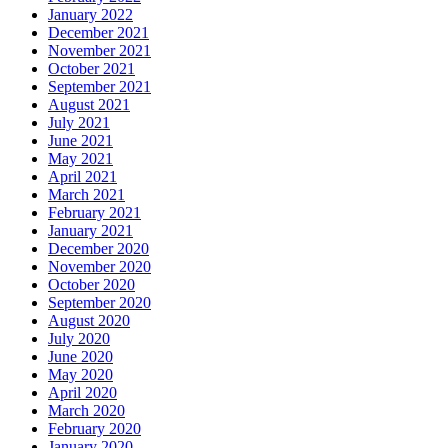
January 2022
December 2021
November 2021
October 2021
September 2021
August 2021
July 2021
June 2021
May 2021
April 2021
March 2021
February 2021
January 2021
December 2020
November 2020
October 2020
September 2020
August 2020
July 2020
June 2020
May 2020
April 2020
March 2020
February 2020
January 2020