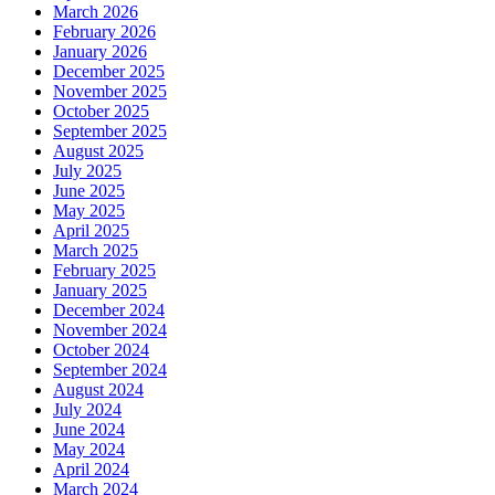
March 2026
February 2026
January 2026
December 2025
November 2025
October 2025
September 2025
August 2025
July 2025
June 2025
May 2025
April 2025
March 2025
February 2025
January 2025
December 2024
November 2024
October 2024
September 2024
August 2024
July 2024
June 2024
May 2024
April 2024
March 2024