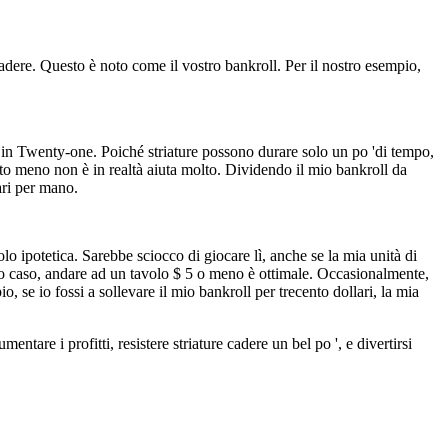
adere. Questo è noto come il vostro bankroll. Per il nostro esempio,
in Twenty-one. Poiché striature possono durare solo un po 'di tempo,
lto meno non è in realtà aiuta molto. Dividendo il mio bankroll da
ari per mano.
lo ipotetica. Sarebbe sciocco di giocare lì, anche se la mia unità di
esto caso, andare ad un tavolo $ 5 o meno è ottimale. Occasionalmente,
o, se io fossi a sollevare il mio bankroll per trecento dollari, la mia
tare i profitti, resistere striature cadere un bel po ', e divertirsi