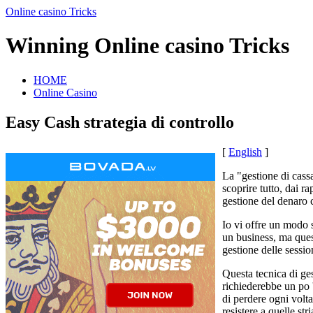
Online casino Tricks
Winning Online casino Tricks
HOME
Online Casino
Easy Cash strategia di controllo
[
English
]
La "gestione di cassa
scoprire tutto, dai 
gestione del denaro c
Io vi offre un modo s
un business, ma ques
gestione delle sessio
Questa tecnica di ge
richiederebbe un po 
di perdere ogni volta
resistere a quelle str