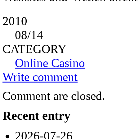
2010
08
/14
CATEGORY
Online Casino
Write comment
Comment are closed.
Recent entry
2026-07-26