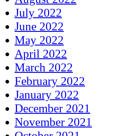
July 2022
June 2022
May 2022
April 2022
March 2022
February 2022
January 2022
December 2021
November 2021
October 2021