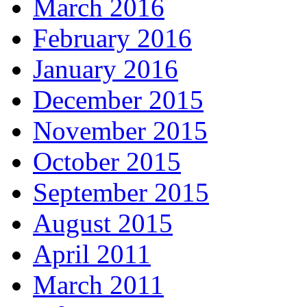
March 2016
February 2016
January 2016
December 2015
November 2015
October 2015
September 2015
August 2015
April 2011
March 2011