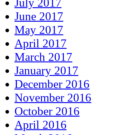
July 2017
June 2017
May 2017
April 2017
March 2017
January 2017
December 2016
November 2016
October 2016
April 2016