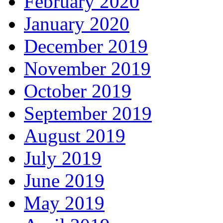
February 2020
January 2020
December 2019
November 2019
October 2019
September 2019
August 2019
July 2019
June 2019
May 2019