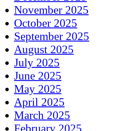
November 2025
October 2025
September 2025
August 2025
July 2025
June 2025
May 2025
April 2025
March 2025
February 2025