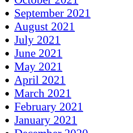
September 2021
August 2021
July 2021
June 2021
May 2021
April 2021
March 2021
February 2021
January 2021