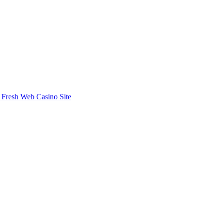
 Fresh Web Casino Site