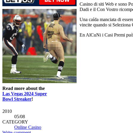
Casino di siti Web e sono P
Dadi e il Con Vostro ricompen
Una caída manciata di essere
vincite quando si Selezio
En AlCuNi i Casi Premi può es
Read more about the
Las Vegas 2024 Super
Bowl Streaker
!
2010
05
/08
CATEGORY
Online Casino
Write comment