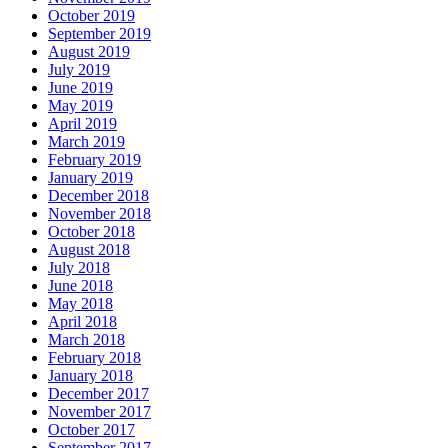
October 2019
September 2019
August 2019
July 2019
June 2019
May 2019
April 2019
March 2019
February 2019
January 2019
December 2018
November 2018
October 2018
August 2018
July 2018
June 2018
May 2018
April 2018
March 2018
February 2018
January 2018
December 2017
November 2017
October 2017
September 2017