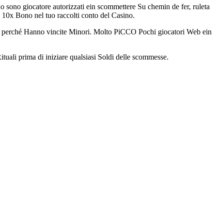
 sono giocatore autorizzati ein scommettere Su chemin de fer, ruleta
i 10x Bono nel tuo raccolti conto del Casino.
ario perché Hanno vincite Minori. Molto PiCCO Pochi giocatori Web ein
ituali prima di iniziare qualsiasi Soldi delle scommesse.