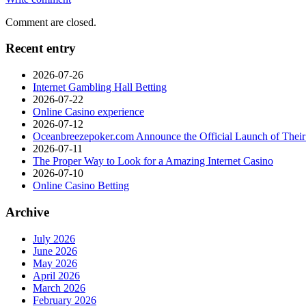
Comment are closed.
Recent entry
2026-07-26
Internet Gambling Hall Betting
2026-07-22
Online Casino experience
2026-07-12
Oceanbreezepoker.com Announce the Official Launch of Their
2026-07-11
The Proper Way to Look for a Amazing Internet Casino
2026-07-10
Online Casino Betting
Archive
July 2026
June 2026
May 2026
April 2026
March 2026
February 2026