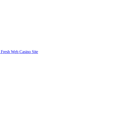
 Fresh Web Casino Site