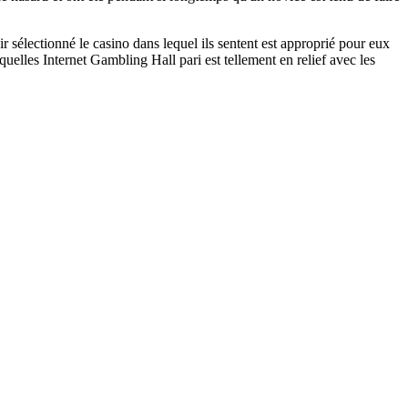
ir sélectionné le casino dans lequel ils sentent est approprié pour eux
esquelles Internet Gambling Hall pari est tellement en relief avec les