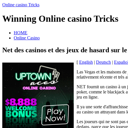
Online casino Tricks
Winning Online casino Tricks
HOME
Online Casino
Net des casinos et des jeux de hasard sur l
[
English
|
Deutsch
|
Españo
Las Vegas et les maisons de 
relativement récente et très
NET fournit un casino à un j
poker, comme le blackjack au
jeu en ligne.
Il ya une sorte d'affranchiss
au casino un attrayant dans 
Les joueurs qui ne sont pas 
dedans, parce que les joueurs