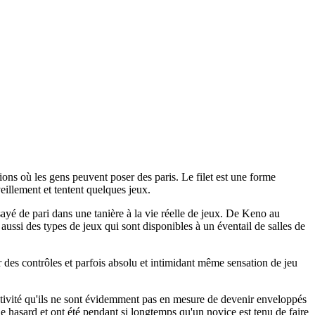
ons où les gens peuvent poser des paris. Le filet est une forme
eillement et tentent quelques jeux.
sayé de pari dans une tanière à la vie réelle de jeux. De Keno au
ussi des types de jeux qui sont disponibles à un éventail de salles de
ir des contrôles et parfois absolu et intimidant même sensation de jeu
activité qu'ils ne sont évidemment pas en mesure de devenir enveloppés
de hasard et ont été pendant si longtemps qu'un novice est tenu de faire