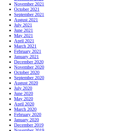
November 2021
October 2021
September 2021
August 2021
July 2021
June 2021
May 2021
April 2021
March 2021
February 2021
January 2021
December 2020
November 2020
October 2020
September 2020
August 2020
July 2020
June 2020
May 2020
April 2020
March 2020
February 2020
January 2020
December 2019
November 2019