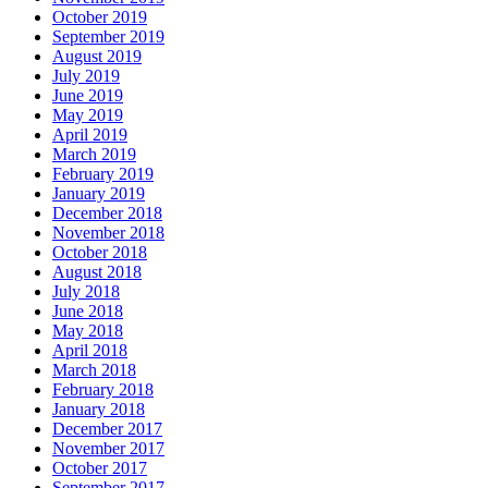
October 2019
September 2019
August 2019
July 2019
June 2019
May 2019
April 2019
March 2019
February 2019
January 2019
December 2018
November 2018
October 2018
August 2018
July 2018
June 2018
May 2018
April 2018
March 2018
February 2018
January 2018
December 2017
November 2017
October 2017
September 2017