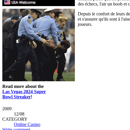
des échecs, l'air un boob et
Depuis le confort de leurs de
et s'assurer qu'ils sont à l'a
joueurs.
Read more about the
Las Vegas 2024 Super
Bowl Streaker
!
2009
12
/08
CATEGORY
Online Casino
Write comment