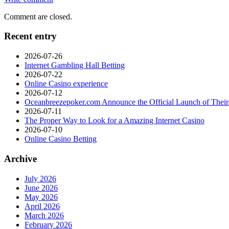
Comment are closed.
Recent entry
2026-07-26
Internet Gambling Hall Betting
2026-07-22
Online Casino experience
2026-07-12
Oceanbreezepoker.com Announce the Official Launch of Their
2026-07-11
The Proper Way to Look for a Amazing Internet Casino
2026-07-10
Online Casino Betting
Archive
July 2026
June 2026
May 2026
April 2026
March 2026
February 2026